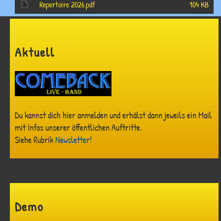
Repertoire 2026.pdf
104 KB
Aktuell
Du kannst dich hier anmelden und erhälst dann jeweils ein Mail
mit Infos unserer öffentlichen Auftritte.
Siehe Rubrik
Newsletter!
Demo